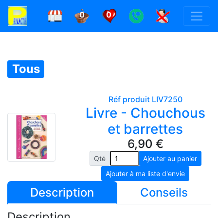
0
0
Tous
Réf produit LIV7250
Livre - Chouchous
et barrettes
6,90 €
Qté
Description
Conseils
Description