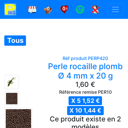
0
0
Tous
Réf produit PERP420
Perle rocaille plomb
Ø 4 mm x 20 g
1,60 €
Référence remise PER10
X 5 1,52 €
X 10 1,44 €
Ce produit existe en 2
modèles