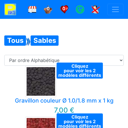
0
0
Tous
Sables
Cliquez
pour voir les 2
modèles différents
Gravillon couleur Ø 1.0/1.8 mm x 1 kg
7,00 €
Cliquez
pour voir les 2
modèles différents